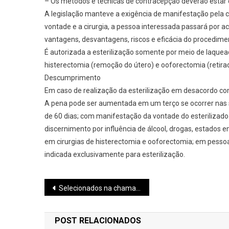
– Os métodos e técnicas de contracepção deverão estar 
A legislação manteve a exigência de manifestação pela c
vontade e a cirurgia, a pessoa interessada passará por
vantagens, desvantagens, riscos e eficácia do procediment
É autorizada a esterilização somente por meio de laquea
histerectomia (remoção do útero) e ooforectomia (retirad
Descumprimento
Em caso de realização da esterilização em desacordo com a
A pena pode ser aumentada em um terço se ocorrer nas s
de 60 dias; com manifestação da vontade do esterilizado
discernimento por influência de álcool, drogas, estados
em cirurgias de histerectomia e ooforectomia; em pessoa
indicada exclusivamente para esterilização.
Navegação
Selecionados na chamada regular do Sisu podem se matricular até quarta
de
POST RELACIONADOS
Post