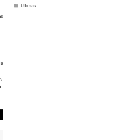
Ultimas
as
ia
e;
a