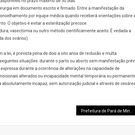
disponíveis no prazo máximo de 30 dias.
irurgia em documento escrito e firmado. Entre a manifestação da
 aconselhamento por equipe médica quando receberá orientações sobre 
o. O objetivo é evitar a esterilização precoce.
dura, vasectomia ou outro método cientificamente aceito. É vedada a
a dos ovários).
 lei, é prevista pena de dois a oito anos de reclusão e multa.
eguintes situações: durante o parto ou aborto sem manifestação prév
 expressa durante a ocorrência de alterações na capacidade de
 emocionais alterados ou incapacidade mental temporária ou permanent
 absolutamente incapaz, sem autorização judicial e através de cesáre
Prefeitura de Pará de Minas inicia asfaltamento do estacionamento do Parque de Exposições