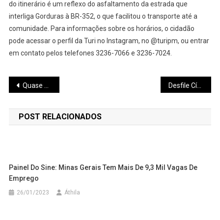
do itinerário é um reflexo do asfaltamento da estrada que
interliga Gorduras à BR-352, o que facilitou o transporte até a
comunidade. Para informações sobre os horários, o cidadão
pode acessar o perfil da Turi no Instagram, no @turipm, ou entrar
em contato pelos telefones 3236-7066 e 3236-7024.
Navegação
Quase 130 papelotes de cocaína e materiais de tráfico de drogas são apreendidos
Desfile Cívico, Festa da Padroeira e Festa do Frango e do Suíno serão os grandes eventos em Pará de Minas no mês de seu aniversário
de
POST RELACIONADOS
Post
Painel Do Sine: Minas Gerais Tem Mais De 9,3 Mil Vagas De
Emprego
26/01/2023
Áthila